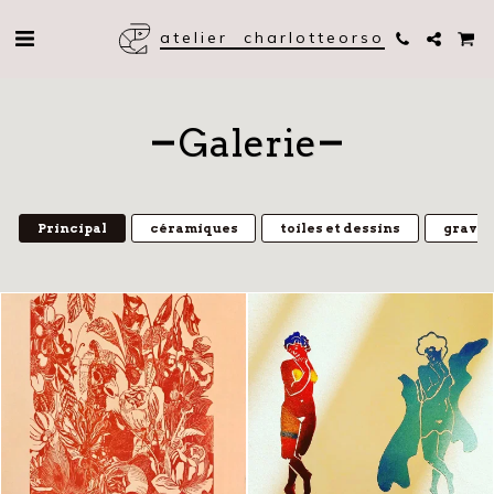
atelier charlotteorso
Galerie
Principal
céramiques
toiles et dessins
gravur